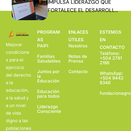
IMPULSA LIDERAZGO QUE
FORTALECE EL DESARROLLO
COMUNITARIO
PROGRAM
ENLACES
ESTEMOS
AS
ÚTILES
EN
Mejorar
PAIPI
Nosotros
CONTACTO
condicione
Teléfono:
Familias
Notas de
+504 2781
s para el
Saludables
Prensa
2186
ejercicio
Juntos por
Contacto
WhatsApp:
del derecho
la
+504 9442
Educación
a la
8346
educación,
Educación
fundacionagro
para todos
a la salud y
a un nivel
Liderazgo
Consciente
de vida
digno a las
poblaciones