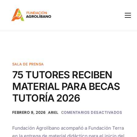
Inicio
Nosotros
IPM
Programas
SALA DE PRENSA
75 TUTORES RECIBEN
Notas de Prensa
MATERIAL PARA BECAS
Boletines
TUTORÍA 2026
Contacto
FEBRERO 9, 2026
ARIEL
COMENTARIOS DESACTIVADOS
Fundación Agrolíbano acompañó a Fundación Terra
en la entrega de material didáctico para el inicio del