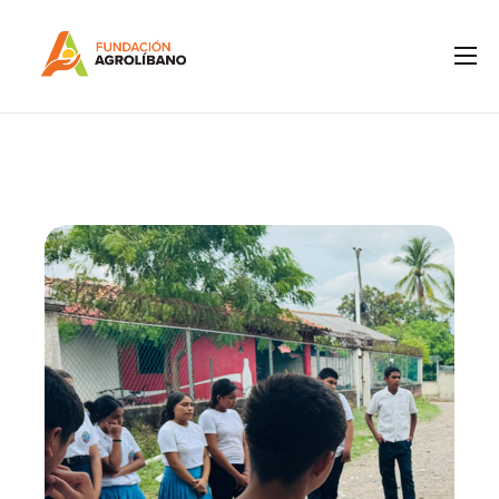
Inicio
Nosotros
IPM
Programas
Notas de Prensa
Boletines
Contacto