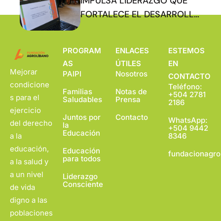
IMPULSA LIDERAZGO QUE
FORTALECE EL DESARROLLO
COMUNITARIO
PROGRAM
ENLACES
ESTEMOS
AS
ÚTILES
EN
Mejorar
PAIPI
Nosotros
CONTACTO
condicione
Teléfono:
Familias
Notas de
+504 2781
s para el
Saludables
Prensa
2186
ejercicio
Juntos por
Contacto
WhatsApp:
del derecho
la
+504 9442
Educación
a la
8346
educación,
Educación
fundacionagro
para todos
a la salud y
a un nivel
Liderazgo
Consciente
de vida
digno a las
poblaciones