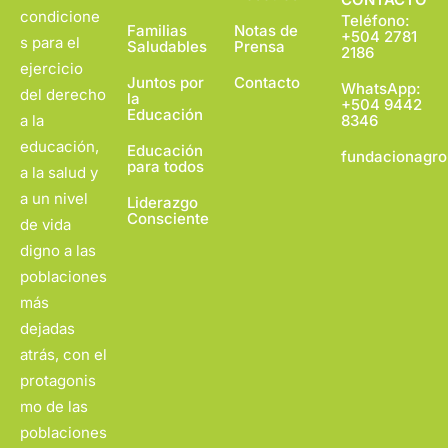
condicione
Teléfono:
Familias
Notas de
+504 2781
s para el
Saludables
Prensa
2186
ejercicio
Juntos por
Contacto
WhatsApp:
del derecho
la
+504 9442
Educación
a la
8346
educación,
Educación
fundacionagro
para todos
a la salud y
a un nivel
Liderazgo
Consciente
de vida
digno a las
poblaciones
más
dejadas
atrás, con el
protagonis
mo de las
poblaciones