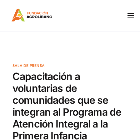
Inicio
Nosotros
IPM
Programas
SALA DE PRENSA
Capacitación a
Notas de Prensa
voluntarias de
Boletines
comunidades que se
Contacto
integran al Programa de
Atención Integral a la
Primera Infancia