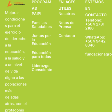
PROGRAM
ENLACES
ESTEMOS
AS
ÚTILES
EN
Mejorar
PAIPI
Nosotros
CONTACTO
condicione
Teléfono:
Familias
Notas de
+504 2781
s para el
Saludables
Prensa
2186
ejercicio
Juntos por
Contacto
WhatsApp:
del derecho
la
+504 9442
Educación
a la
8346
educación,
Educación
fundacionagro
para todos
a la salud y
a un nivel
Liderazgo
Consciente
de vida
digno a las
poblaciones
más
dejadas
atrás, con el
protagonis