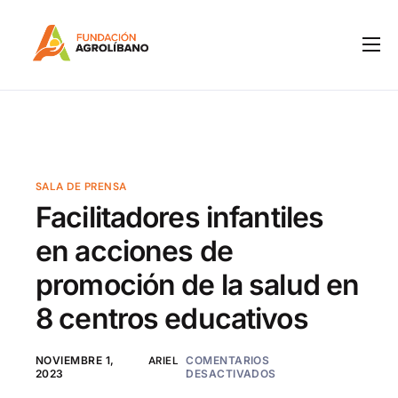
Inicio
Nosotros
IPM
Programas
SALA DE PRENSA
Facilitadores infantiles
Notas de Prensa
en acciones de
Boletines
promoción de la salud en
Contacto
8 centros educativos
NOVIEMBRE 1,
ARIEL
COMENTARIOS
2023
DESACTIVADOS