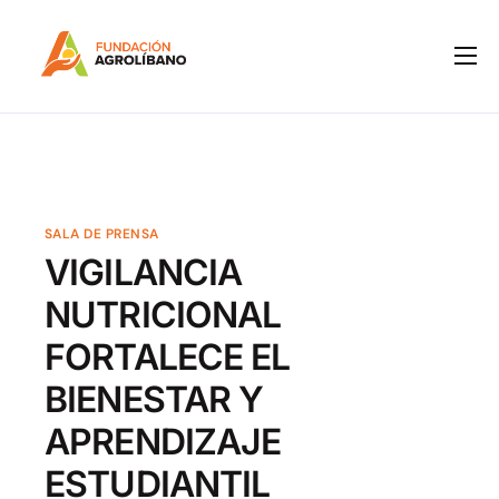
Inicio
Nosotros
IPM
Programas
SALA DE PRENSA
VIGILANCIA
Notas de Prensa
NUTRICIONAL
Boletines
FORTALECE EL
Contacto
BIENESTAR Y
APRENDIZAJE
ESTUDIANTIL