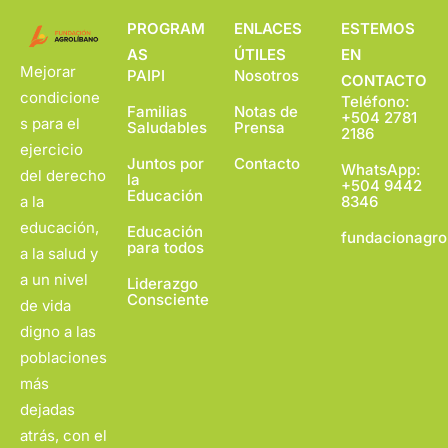
PROGRAM
ENLACES
ESTEMOS
AS
ÚTILES
EN
Mejorar
PAIPI
Nosotros
CONTACTO
condicione
Teléfono:
Familias
Notas de
+504 2781
s para el
Saludables
Prensa
2186
ejercicio
Juntos por
Contacto
WhatsApp:
del derecho
la
+504 9442
Educación
a la
8346
educación,
Educación
fundacionagro
para todos
a la salud y
a un nivel
Liderazgo
Consciente
de vida
digno a las
poblaciones
más
dejadas
atrás, con el