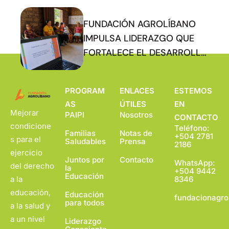
FUNDACIÓN AGROLÍBANO
IMPULSA LIDERAZGO QUE
FORTALECE EL DESARROLLO
COMUNITARIO
PROGRAM
ENLACES
ESTEMOS
AS
ÚTILES
EN
Mejorar
PAIPI
Nosotros
CONTACTO
condicione
Teléfono:
Familias
Notas de
+504 2781
s para el
Saludables
Prensa
2186
ejercicio
Juntos por
Contacto
WhatsApp:
del derecho
la
+504 9442
Educación
a la
8346
educación,
Educación
fundacionagro
para todos
a la salud y
a un nivel
Liderazgo