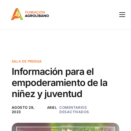
Inicio
Nosotros
IPM
Programas
SALA DE PRENSA
Información para el
Notas de Prensa
empoderamiento de la
Boletines
niñez y juventud
Contacto
AGOSTO 29,
ARIEL
COMENTARIOS
2023
DESACTIVADOS